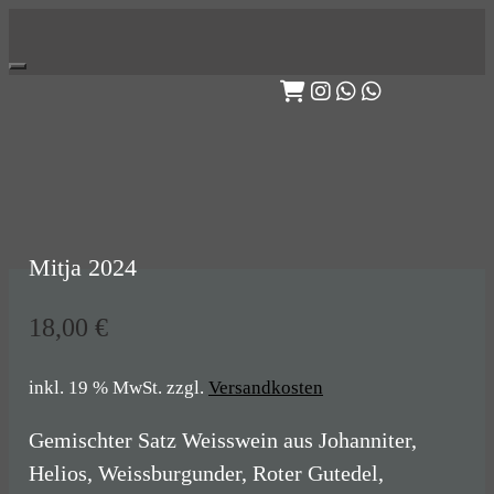
Skip
to
content
Mitja 2024
18,00
€
inkl. 19 % MwSt.
zzgl.
Versandkosten
Gemischter Satz Weisswein aus Johanniter,
Helios, Weissburgunder, Roter Gutedel,