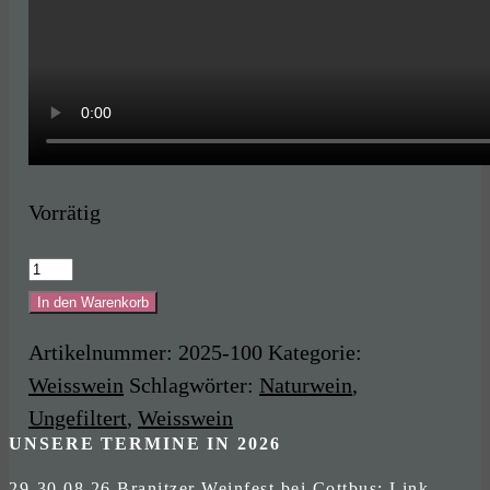
Vorrätig
Mitja
2024
In den Warenkorb
Menge
Artikelnummer:
2025-100
Kategorie:
Weisswein
Schlagwörter:
Naturwein
,
Ungefiltert
,
Weisswein
UNSERE TERMINE IN 2026
29-30.08.26 Branitzer Weinfest bei Cottbus:
Link