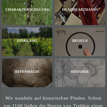
CHARAKTERSCHULUNG
HEADHEARTHANDS
EINKLANG
REGELN
HEFENMAGIE
HISTORIE
Wir wandeln auf historischen Pfaden. Schon
um 1160 ließen die Herren von Trebbin einen