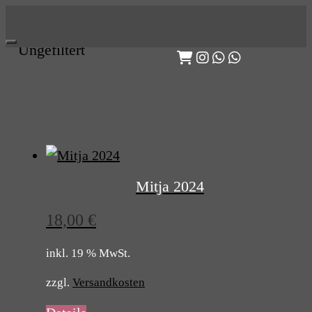
Skip
to
Ungefiltert
content
Mitja 2024
18,00
€
inkl. 19 % MwSt.
zzgl.
Versandkosten