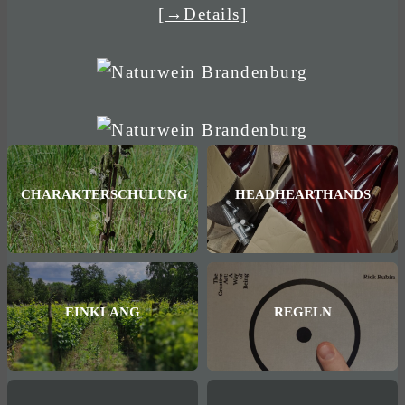
[→Details]
CHARAKTERSCHULUNG
HEADHEARTHANDS
EINKLANG
REGELN