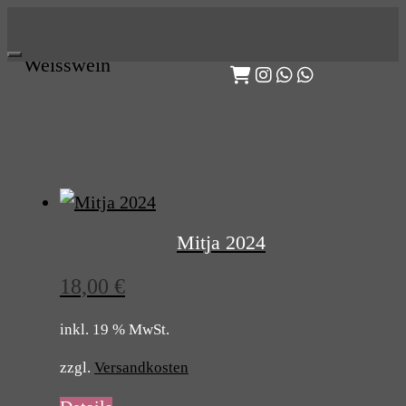
Skip
to
Weisswein
content
Mitja 2024
18,00
€
inkl. 19 % MwSt.
zzgl.
Versandkosten