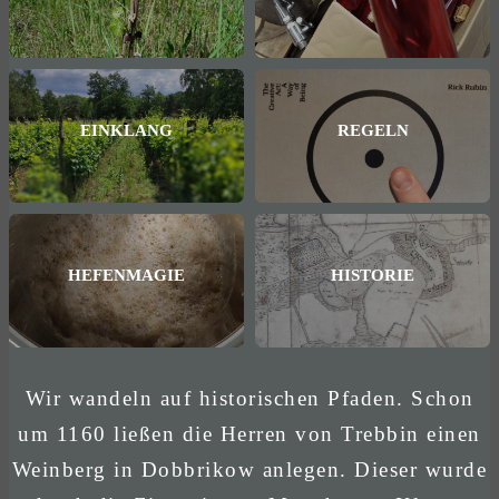
EINKLANG
REGELN
HEFENMAGIE
HISTORIE
Wir wandeln auf historischen Pfaden. Schon
um 1160 ließen die Herren von Trebbin einen
Weinberg in Dobbrikow anlegen. Dieser wurde