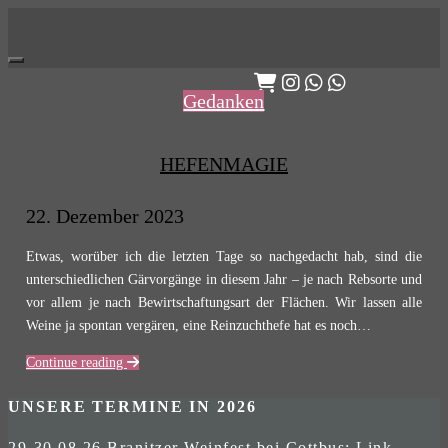
Skip
to
content
Gedanken
HEFENMAGIE
22. Dezember 2023
Etwas, worüber ich die letzten Tage so nachgedacht hab, sind die
unterschiedlichen Gärvorgänge in diesem Jahr – je nach Rebsorte und
vor allem je nach Bewirtschaftungsart der Flächen. Wir lassen alle
Weine ja spontan vergären, eine Reinzuchthefe hat es noch…
Continue reading
UNSERE TERMINE IN 2026
29-30.08.26 Branitzer Weinfest bei Cottbus:
Link