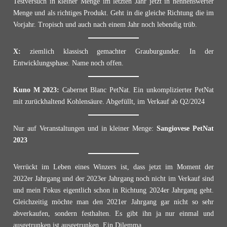
Testversuch in kleiner Menge im letzten Jahr jetzt in nennenswerter
Menge und als richtiges Produkt. Geht in die gleiche Richtung die im
Vorjahr. Tropisch und auch nach einem Jahr noch lebendig trüb.
X:
ziemlich klassisch gemachter Grauburgunder. In der
Entwicklungsphase. Name noch offen.
Kuno M 2023:
Cabernet Blanc PetNat. Ein unkomplizierter PetNat
mit zurückhaltend Kohlensäure. Abgefüllt, im Verkauf ab Q2/2024
Nur auf Veranstaltungen und in kleiner Menge:
Sangiovese PetNat
2023
Verrückt im Leben eines Winzers ist, dass jetzt im Moment der
2022er Jahrgang und der 2023er Jahrgang noch nicht im Verkauf sind
und mein Fokus eigentlich schon in Richtung 2024er Jahrgang geht.
Gleichzeitig möchte man den 2021er Jahrgang gar nicht so sehr
abverkaufen, sondern festhalten. Es gibt ihn ja nur einmal und
ausgetrunken ist ausgetrunken. Ein Dilemma.