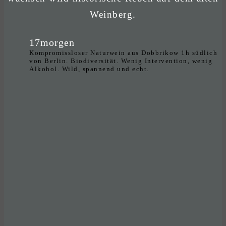
Weinberg.
17morgen
Kompromissloser Naturwein aus Dobbrikow 1h südlich
von Berlin. Biodiversität. Wenig Intervention, wenig
Alkohol. Wild, spannend und echt.