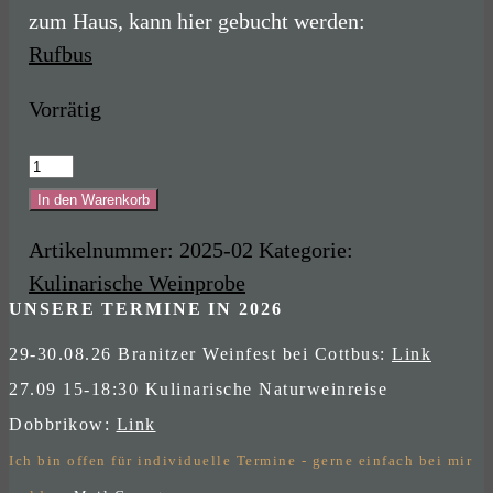
zum Haus, kann hier gebucht werden:
Rufbus
Vorrätig
Kulinarische
Weinprobe
In den Warenkorb
Dobbrikow
Artikelnummer:
2025-02
Kategorie:
04.05.2025
Kulinarische Weinprobe
Menge
UNSERE TERMINE IN 2026
29-30.08.26 Branitzer Weinfest bei Cottbus:
Link
27.09 15-18:30 Kulinarische Naturweinreise
Dobbrikow:
Link
Ich bin offen für individuelle Termine - gerne einfach bei mir