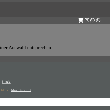
iner Auswahl entsprechen.
:
Link
melden:
Mail Gernot