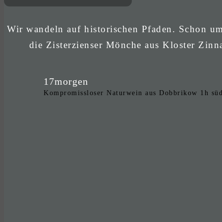
Wir wandeln auf historischen Pfaden. Schon u
die Zisterzienser Mönche aus Kloster Zinn
17morgen
Kompromissloser Naturwein aus Dobbrikow 1h südli