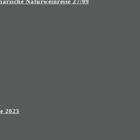
narische Naturweinreise 27/09
e 2023