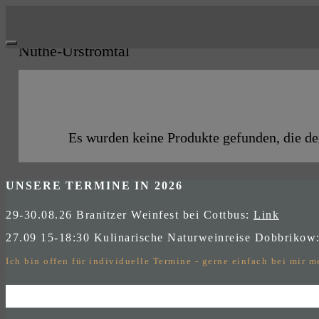
Skip
to
Nuthe-Urstromtal
content
Es wurden keine Produkte gefunden, die de
UNSERE TERMINE IN 2026
29-30.08.26 Branitzer Weinfest bei Cottbus:
Link
27.09 15-18:30 Kulinarische Naturweinreise Dobbrikow
Ich bin offen für individuelle Termine - gerne einfach bei mir 