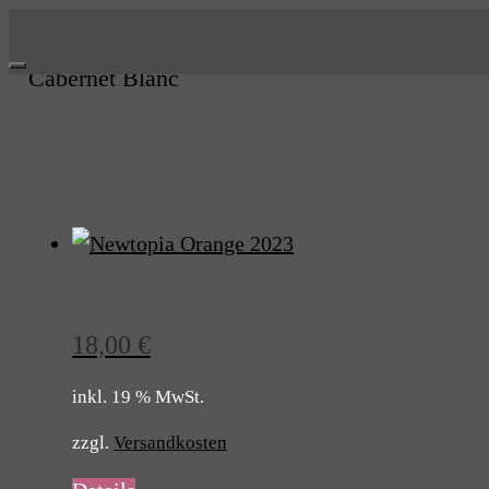
Skip
to
Cabernet Blanc
content
18,00
€
inkl. 19 % MwSt.
zzgl.
Versandkosten