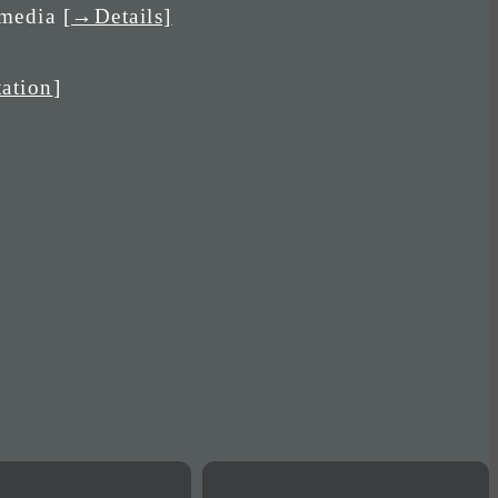
 media
[→Details]
ation
]