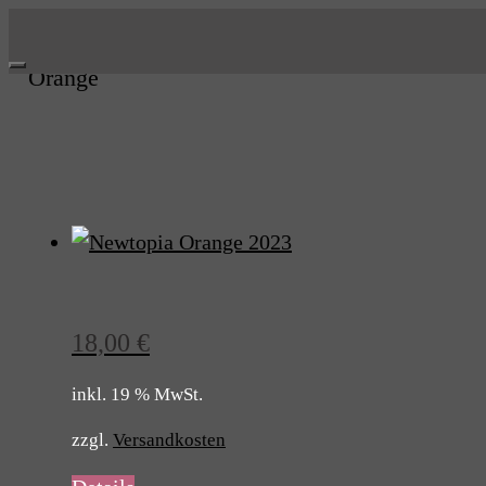
Skip
to
Orange
content
18,00
€
inkl. 19 % MwSt.
zzgl.
Versandkosten