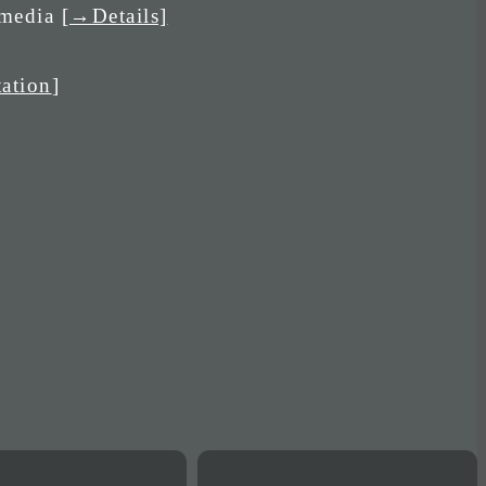
 media
[→Details]
ation
]